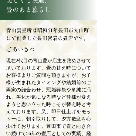
美しくて快適、
畳のある暮らし
青山製畳所は昭和41年豊田市丸山町
にて創業した豊田密着の畳店です。
ごあいさつ
現在2代目の青山豊が店主を務めさせて
頂いております。畳の替え時について
お客様よりご質問を頂きますが、お子
様が生まれたタイミングや結婚前のご
両家の顔合わせ、冠婚葬祭や単純に汚
れ、劣化が気になる時など皆様が変え
ようと思い立った時こそが替え時と考
えております。又、即日仕上げをモッ
トーに、朝引取りして、夕方敷込を心
掛けております。豊田市で畳と向き合
い続けて56年の畳店としての実績、経